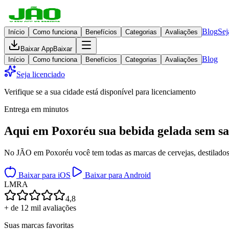
Blog
Sej
Início
Como funciona
Benefícios
Categorias
Avaliações
Baixar App
Baixar
Blog
Início
Como funciona
Benefícios
Categorias
Avaliações
Seja licenciado
Verifique se a sua cidade está disponível para licenciamento
Entrega em minutos
Aqui em
Poxoréu
sua bebida gelada
sem sa
No JÃO em Poxoréu você tem todas as marcas de cervejas, destilados, 
Baixar para iOS
Baixar para Android
L
M
R
A
4,8
+ de 12 mil avaliações
Suas marcas favoritas