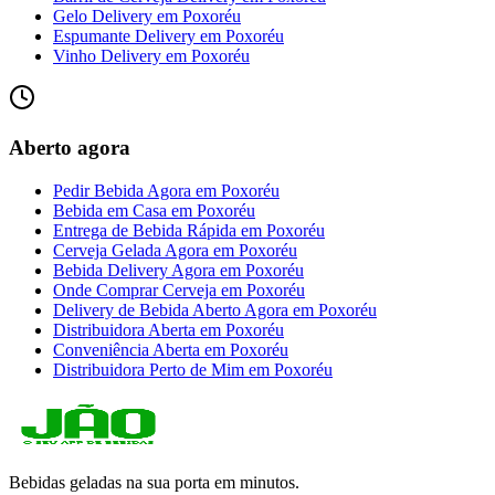
Gelo Delivery
em
Poxoréu
Espumante Delivery
em
Poxoréu
Vinho Delivery
em
Poxoréu
Aberto agora
Pedir Bebida Agora
em
Poxoréu
Bebida em Casa
em
Poxoréu
Entrega de Bebida Rápida
em
Poxoréu
Cerveja Gelada Agora
em
Poxoréu
Bebida Delivery Agora
em
Poxoréu
Onde Comprar Cerveja
em
Poxoréu
Delivery de Bebida Aberto Agora
em
Poxoréu
Distribuidora Aberta
em
Poxoréu
Conveniência Aberta
em
Poxoréu
Distribuidora Perto de Mim
em
Poxoréu
Bebidas geladas na sua porta em minutos.