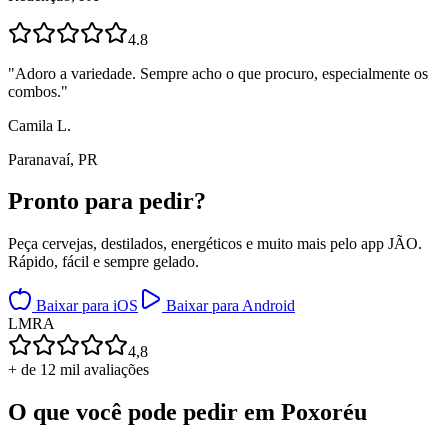
4.8
"
Adoro a variedade. Sempre acho o que procuro, especialmente os
combos.
"
Camila L.
Paranavaí, PR
Pronto para
pedir?
Peça cervejas, destilados, energéticos e muito mais pelo app JÃO.
Rápido, fácil e sempre gelado.
Baixar para iOS
Baixar para Android
L
M
R
A
4,8
+ de 12 mil avaliações
O que você pode pedir em
Poxoréu