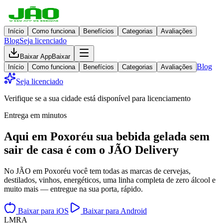
Início
Como funciona
Benefícios
Categorias
Avaliações
Blog
Seja licenciado
Baixar App
Baixar
Blog
Início
Como funciona
Benefícios
Categorias
Avaliações
Seja licenciado
Verifique se a sua cidade está disponível para licenciamento
Entrega em minutos
Aqui em
Poxoréu
sua bebida gelada
sem
sair de casa
é com o JÃO Delivery
No JÃO em Poxoréu você tem todas as marcas de cervejas,
destilados, vinhos, energéticos, uma linha completa de zero álcool e
muito mais — entregue na sua porta, rápido.
Baixar para iOS
Baixar para Android
L
M
R
A