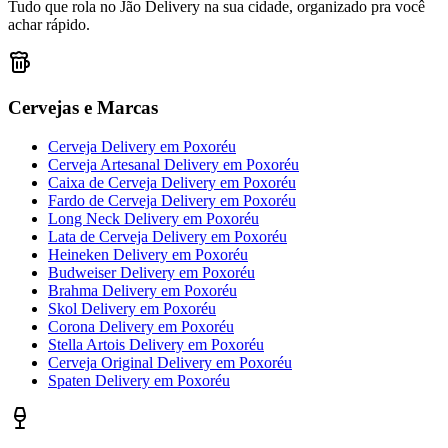
Tudo que rola no Jão Delivery na sua cidade, organizado pra você
achar rápido.
Cervejas e Marcas
Cerveja Delivery
em
Poxoréu
Cerveja Artesanal Delivery
em
Poxoréu
Caixa de Cerveja Delivery
em
Poxoréu
Fardo de Cerveja Delivery
em
Poxoréu
Long Neck Delivery
em
Poxoréu
Lata de Cerveja Delivery
em
Poxoréu
Heineken Delivery
em
Poxoréu
Budweiser Delivery
em
Poxoréu
Brahma Delivery
em
Poxoréu
Skol Delivery
em
Poxoréu
Corona Delivery
em
Poxoréu
Stella Artois Delivery
em
Poxoréu
Cerveja Original Delivery
em
Poxoréu
Spaten Delivery
em
Poxoréu