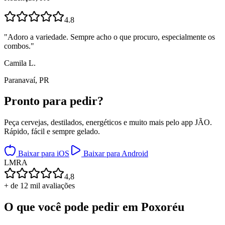
4.8
"
Adoro a variedade. Sempre acho o que procuro, especialmente os
combos.
"
Camila L.
Paranavaí, PR
Pronto para
pedir?
Peça cervejas, destilados, energéticos e muito mais pelo app JÃO.
Rápido, fácil e sempre gelado.
Baixar para iOS
Baixar para Android
L
M
R
A
4,8
+ de 12 mil avaliações
O que você pode pedir em
Poxoréu