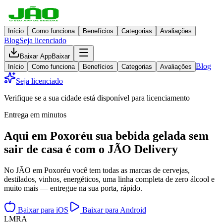
Início
Como funciona
Benefícios
Categorias
Avaliações
Blog
Seja licenciado
Baixar App
Baixar
Blog
Início
Como funciona
Benefícios
Categorias
Avaliações
Seja licenciado
Verifique se a sua cidade está disponível para licenciamento
Entrega em minutos
Aqui em
Poxoréu
sua bebida gelada
sem
sair de casa
é com o JÃO Delivery
No JÃO em Poxoréu você tem todas as marcas de cervejas,
destilados, vinhos, energéticos, uma linha completa de zero álcool e
muito mais — entregue na sua porta, rápido.
Baixar para iOS
Baixar para Android
L
M
R
A