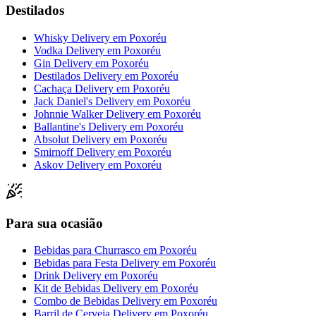
Destilados
Whisky Delivery
em
Poxoréu
Vodka Delivery
em
Poxoréu
Gin Delivery
em
Poxoréu
Destilados Delivery
em
Poxoréu
Cachaça Delivery
em
Poxoréu
Jack Daniel's Delivery
em
Poxoréu
Johnnie Walker Delivery
em
Poxoréu
Ballantine's Delivery
em
Poxoréu
Absolut Delivery
em
Poxoréu
Smirnoff Delivery
em
Poxoréu
Askov Delivery
em
Poxoréu
Para sua ocasião
Bebidas para Churrasco
em
Poxoréu
Bebidas para Festa Delivery
em
Poxoréu
Drink Delivery
em
Poxoréu
Kit de Bebidas Delivery
em
Poxoréu
Combo de Bebidas Delivery
em
Poxoréu
Barril de Cerveja Delivery
em
Poxoréu