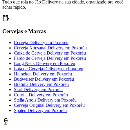
Tudo que rola no Jão Delivery na sua cidade, organizado pra você
achar rápido.
Cervejas e Marcas
Cerveja Delivery
em
Poxoréu
Cerveja Artesanal Delivery
em
Poxoréu
Caixa de Cerveja Delivery
em
Poxoréu
Fardo de Cerveja Delivery
em
Poxoréu
Long Neck Delivery
em
Poxoréu
Lata de Cerveja Delivery
em
Poxoréu
Heineken Delivery
em
Poxoréu
Budweiser Delivery
em
Poxoréu
Brahma Delivery
em
Poxoréu
Skol Delivery
em
Poxoréu
Corona Delivery
em
Poxoréu
Stella Artois Delivery
em
Poxoréu
Cerveja Original Delivery
em
Poxoréu
Spaten Delivery
em
Poxoréu