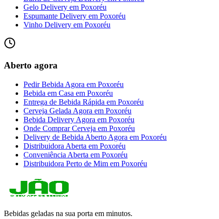
Gelo Delivery
em
Poxoréu
Espumante Delivery
em
Poxoréu
Vinho Delivery
em
Poxoréu
Aberto agora
Pedir Bebida Agora
em
Poxoréu
Bebida em Casa
em
Poxoréu
Entrega de Bebida Rápida
em
Poxoréu
Cerveja Gelada Agora
em
Poxoréu
Bebida Delivery Agora
em
Poxoréu
Onde Comprar Cerveja
em
Poxoréu
Delivery de Bebida Aberto Agora
em
Poxoréu
Distribuidora Aberta
em
Poxoréu
Conveniência Aberta
em
Poxoréu
Distribuidora Perto de Mim
em
Poxoréu
Bebidas geladas na sua porta em minutos.