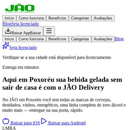
Início
Como funciona
Benefícios
Categorias
Avaliações
Blog
Seja licenciado
Baixar App
Baixar
Blog
Início
Como funciona
Benefícios
Categorias
Avaliações
Seja licenciado
Verifique se a sua cidade está disponível para licenciamento
Entrega em minutos
Aqui em
Poxoréu
sua bebida gelada
sem
sair de casa
é com o JÃO Delivery
No JÃO em Poxoréu você tem todas as marcas de cervejas,
destilados, vinhos, energéticos, uma linha completa de zero álcool e
muito mais — entregue na sua porta, rápido.
Baixar para iOS
Baixar para Android
L
M
R
A