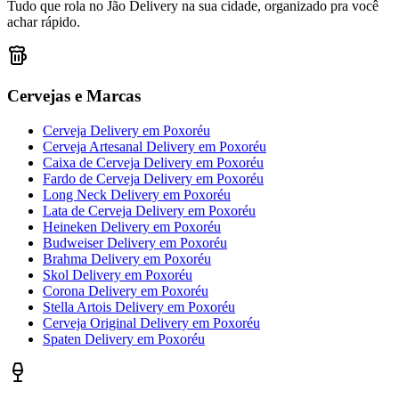
Tudo que rola no Jão Delivery na sua cidade, organizado pra você
achar rápido.
Cervejas e Marcas
Cerveja Delivery
em
Poxoréu
Cerveja Artesanal Delivery
em
Poxoréu
Caixa de Cerveja Delivery
em
Poxoréu
Fardo de Cerveja Delivery
em
Poxoréu
Long Neck Delivery
em
Poxoréu
Lata de Cerveja Delivery
em
Poxoréu
Heineken Delivery
em
Poxoréu
Budweiser Delivery
em
Poxoréu
Brahma Delivery
em
Poxoréu
Skol Delivery
em
Poxoréu
Corona Delivery
em
Poxoréu
Stella Artois Delivery
em
Poxoréu
Cerveja Original Delivery
em
Poxoréu
Spaten Delivery
em
Poxoréu