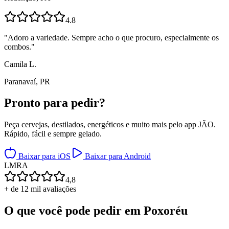
4.8
"
Adoro a variedade. Sempre acho o que procuro, especialmente os
combos.
"
Camila L.
Paranavaí, PR
Pronto para
pedir?
Peça cervejas, destilados, energéticos e muito mais pelo app JÃO.
Rápido, fácil e sempre gelado.
Baixar para iOS
Baixar para Android
L
M
R
A
4,8
+ de 12 mil avaliações
O que você pode pedir em
Poxoréu