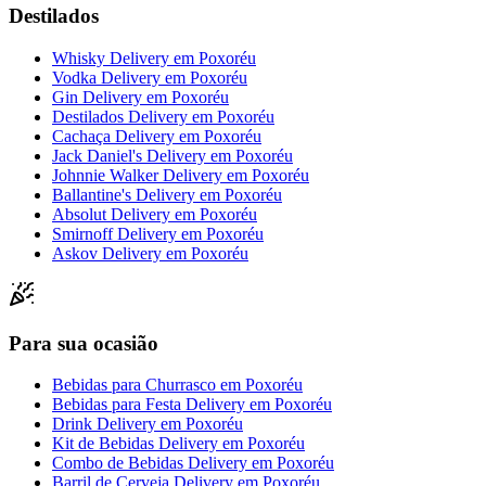
Destilados
Whisky Delivery
em
Poxoréu
Vodka Delivery
em
Poxoréu
Gin Delivery
em
Poxoréu
Destilados Delivery
em
Poxoréu
Cachaça Delivery
em
Poxoréu
Jack Daniel's Delivery
em
Poxoréu
Johnnie Walker Delivery
em
Poxoréu
Ballantine's Delivery
em
Poxoréu
Absolut Delivery
em
Poxoréu
Smirnoff Delivery
em
Poxoréu
Askov Delivery
em
Poxoréu
Para sua ocasião
Bebidas para Churrasco
em
Poxoréu
Bebidas para Festa Delivery
em
Poxoréu
Drink Delivery
em
Poxoréu
Kit de Bebidas Delivery
em
Poxoréu
Combo de Bebidas Delivery
em
Poxoréu
Barril de Cerveja Delivery
em
Poxoréu