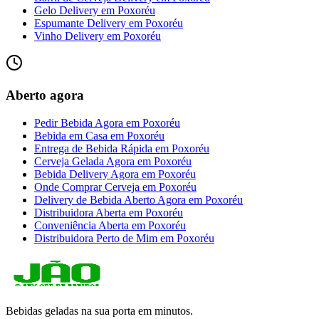
Gelo Delivery
em
Poxoréu
Espumante Delivery
em
Poxoréu
Vinho Delivery
em
Poxoréu
Aberto agora
Pedir Bebida Agora
em
Poxoréu
Bebida em Casa
em
Poxoréu
Entrega de Bebida Rápida
em
Poxoréu
Cerveja Gelada Agora
em
Poxoréu
Bebida Delivery Agora
em
Poxoréu
Onde Comprar Cerveja
em
Poxoréu
Delivery de Bebida Aberto Agora
em
Poxoréu
Distribuidora Aberta
em
Poxoréu
Conveniência Aberta
em
Poxoréu
Distribuidora Perto de Mim
em
Poxoréu
Bebidas geladas na sua porta em minutos.