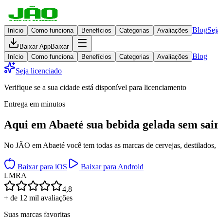
Blog
Sej
Início
Como funciona
Benefícios
Categorias
Avaliações
Baixar App
Baixar
Blog
Início
Como funciona
Benefícios
Categorias
Avaliações
Seja licenciado
Verifique se a sua cidade está disponível para licenciamento
Entrega em minutos
Aqui em
Abaeté
sua bebida gelada
sem sai
No JÃO em Abaeté você tem todas as marcas de cervejas, destilados, v
Baixar para iOS
Baixar para Android
L
M
R
A
4,8
+ de 12 mil avaliações
Suas marcas favoritas