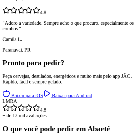
4.8
"
Adoro a variedade. Sempre acho o que procuro, especialmente os
combos.
"
Camila L.
Paranavaí, PR
Pronto para
pedir?
Peça cervejas, destilados, energéticos e muito mais pelo app JÃO.
Rápido, fácil e sempre gelado.
Baixar para iOS
Baixar para Android
L
M
R
A
4,8
+ de 12 mil avaliações
O que você pode pedir em
Abaeté