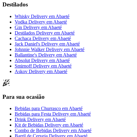
Destilados
Whisky Delivery
em
Abaeté
Vodka Delivery
em
Abaeté
Gin Delivery
em
Abaeté
Destilados Delivery
em
Abaeté
Cachaça Delivery
em
Abaeté
Jack Daniel's Delivery
em
Abaeté
Johnnie Walker Delivery
em
Abaeté
Ballantine's Delivery
em
Abaeté
Absolut Delivery
em
Abaeté
Smirnoff Delivery
em
Abaeté
Askov Delivery
em
Abaeté
Para sua ocasião
Bebidas para Churrasco
em
Abaeté
Bebidas para Festa Delivery
em
Abaeté
Drink Delivery
em
Abaeté
Kit de Bebidas Delivery
em
Abaeté
Combo de Bebidas Delivery
em
Abaeté
Barril de Cerveja Delivery
em
Abaeté