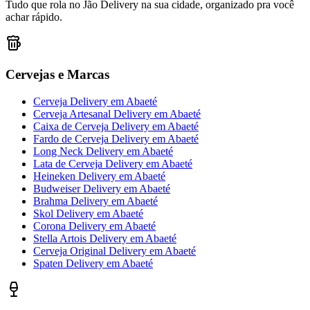
Tudo que rola no Jão Delivery na sua cidade, organizado pra você
achar rápido.
Cervejas e Marcas
Cerveja Delivery
em
Abaeté
Cerveja Artesanal Delivery
em
Abaeté
Caixa de Cerveja Delivery
em
Abaeté
Fardo de Cerveja Delivery
em
Abaeté
Long Neck Delivery
em
Abaeté
Lata de Cerveja Delivery
em
Abaeté
Heineken Delivery
em
Abaeté
Budweiser Delivery
em
Abaeté
Brahma Delivery
em
Abaeté
Skol Delivery
em
Abaeté
Corona Delivery
em
Abaeté
Stella Artois Delivery
em
Abaeté
Cerveja Original Delivery
em
Abaeté
Spaten Delivery
em
Abaeté