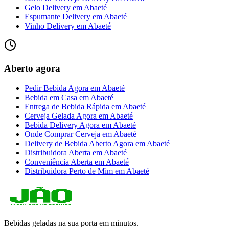
Gelo Delivery
em
Abaeté
Espumante Delivery
em
Abaeté
Vinho Delivery
em
Abaeté
Aberto agora
Pedir Bebida Agora
em
Abaeté
Bebida em Casa
em
Abaeté
Entrega de Bebida Rápida
em
Abaeté
Cerveja Gelada Agora
em
Abaeté
Bebida Delivery Agora
em
Abaeté
Onde Comprar Cerveja
em
Abaeté
Delivery de Bebida Aberto Agora
em
Abaeté
Distribuidora Aberta
em
Abaeté
Conveniência Aberta
em
Abaeté
Distribuidora Perto de Mim
em
Abaeté
Bebidas geladas na sua porta em minutos.