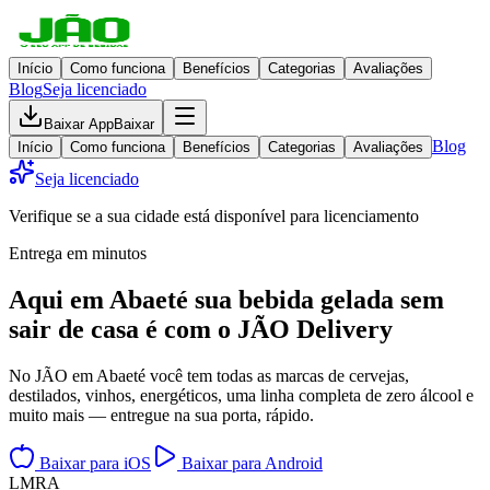
Início
Como funciona
Benefícios
Categorias
Avaliações
Blog
Seja licenciado
Baixar App
Baixar
Blog
Início
Como funciona
Benefícios
Categorias
Avaliações
Seja licenciado
Verifique se a sua cidade está disponível para licenciamento
Entrega em minutos
Aqui em
Abaeté
sua bebida gelada
sem
sair de casa
é com o JÃO Delivery
No JÃO em Abaeté você tem todas as marcas de cervejas,
destilados, vinhos, energéticos, uma linha completa de zero álcool e
muito mais — entregue na sua porta, rápido.
Baixar para iOS
Baixar para Android
L
M
R
A