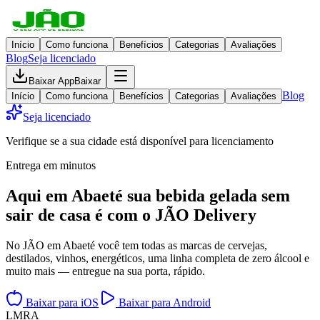
Início
Como funciona
Benefícios
Categorias
Avaliações
Blog
Seja licenciado
Baixar App
Baixar
Blog
Início
Como funciona
Benefícios
Categorias
Avaliações
Seja licenciado
Verifique se a sua cidade está disponível para licenciamento
Entrega em minutos
Aqui em
Abaeté
sua bebida gelada
sem
sair de casa
é com o JÃO Delivery
No JÃO em Abaeté você tem todas as marcas de cervejas,
destilados, vinhos, energéticos, uma linha completa de zero álcool e
muito mais — entregue na sua porta, rápido.
Baixar para iOS
Baixar para Android
L
M
R
A