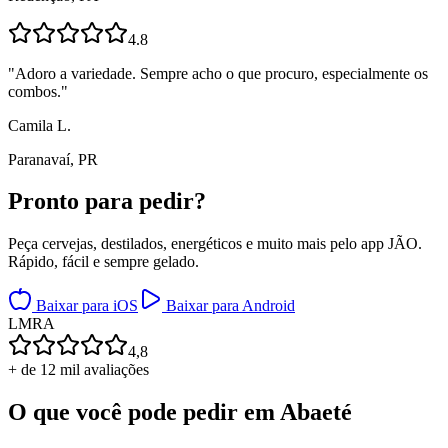
4.8
"
Adoro a variedade. Sempre acho o que procuro, especialmente os
combos.
"
Camila L.
Paranavaí, PR
Pronto para
pedir?
Peça cervejas, destilados, energéticos e muito mais pelo app JÃO.
Rápido, fácil e sempre gelado.
Baixar para iOS
Baixar para Android
L
M
R
A
4,8
+ de 12 mil avaliações
O que você pode pedir em
Abaeté