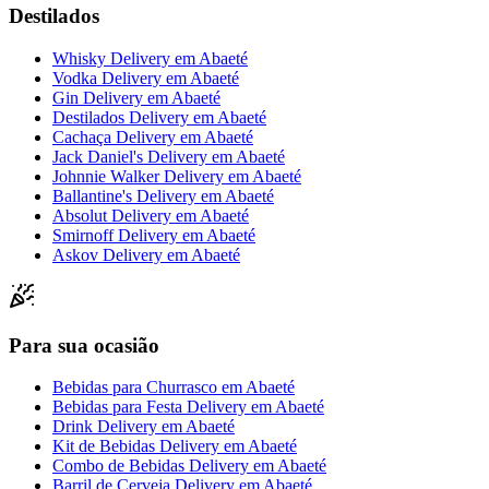
Destilados
Whisky Delivery
em
Abaeté
Vodka Delivery
em
Abaeté
Gin Delivery
em
Abaeté
Destilados Delivery
em
Abaeté
Cachaça Delivery
em
Abaeté
Jack Daniel's Delivery
em
Abaeté
Johnnie Walker Delivery
em
Abaeté
Ballantine's Delivery
em
Abaeté
Absolut Delivery
em
Abaeté
Smirnoff Delivery
em
Abaeté
Askov Delivery
em
Abaeté
Para sua ocasião
Bebidas para Churrasco
em
Abaeté
Bebidas para Festa Delivery
em
Abaeté
Drink Delivery
em
Abaeté
Kit de Bebidas Delivery
em
Abaeté
Combo de Bebidas Delivery
em
Abaeté
Barril de Cerveja Delivery
em
Abaeté