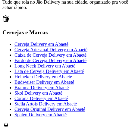
Tudo que rola no Jão Delivery na sua cidade, organizado pra você
achar rápido.
Cervejas e Marcas
Cerveja Delivery
em
Abaeté
Cerveja Artesanal Delivery
em
Abaeté
Caixa de Cerveja Delivery
em
Abaeté
Fardo de Cerveja Delivery
em
Abaeté
Long Neck Delivery
em
Abaeté
Lata de Cerveja Delivery
em
Abaeté
Heineken Delivery
em
Abaeté
Budweiser Delivery
em
Abaeté
Brahma Delivery
em
Abaeté
Skol Delivery
em
Abaeté
Corona Delivery
em
Abaeté
Stella Artois Delivery
em
Abaeté
Cerveja Original Delivery
em
Abaeté
Spaten Delivery
em
Abaeté