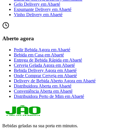
Gelo Delivery
em
Abaeté
Espumante Delivery
em
Abaeté
Vinho Delivery
em
Abaeté
Aberto agora
Pedir Bebida Agora
em
Abaeté
Bebida em Casa
em
Abaeté
Entrega de Bebida Rápida
em
Abaeté
Cerveja Gelada Agora
em
Abaeté
Bebida Delivery Agora
em
Abaeté
Onde Comprar Cerveja
em
Abaeté
Delivery de Bebida Aberto Agora
em
Abaeté
Distribuidora Aberta
em
Abaeté
Conveniência Aberta
em
Abaeté
Distribuidora Perto de Mim
em
Abaeté
Bebidas geladas na sua porta em minutos.