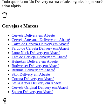
Tudo que rola no Jão Delivery na sua cidade, organizado pra você
achar rápido.
Cervejas e Marcas
Cerveja Delivery
em
Abaeté
Cerveja Artesanal Delivery
em
Abaeté
Caixa de Cerveja Delivery
em
Abaeté
Fardo de Cerveja Delivery
em
Abaeté
Long Neck Delivery
em
Abaeté
Lata de Cerveja Delivery
em
Abaeté
Heineken Delivery
em
Abaeté
Budweiser Delivery
em
Abaeté
Brahma Delivery
em
Abaeté
Skol Delivery
em
Abaeté
Corona Delivery
em
Abaeté
Stella Artois Delivery
em
Abaeté
Cerveja Original Delivery
em
Abaeté
Spaten Delivery
em
Abaeté