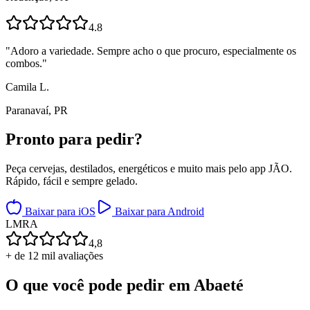
4.8
"
Adoro a variedade. Sempre acho o que procuro, especialmente os
combos.
"
Camila L.
Paranavaí, PR
Pronto para
pedir?
Peça cervejas, destilados, energéticos e muito mais pelo app JÃO.
Rápido, fácil e sempre gelado.
Baixar para iOS
Baixar para Android
L
M
R
A
4,8
+ de 12 mil avaliações
O que você pode pedir em
Abaeté