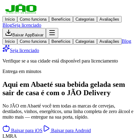
Início
Como funciona
Benefícios
Categorias
Avaliações
Blog
Seja licenciado
Baixar App
Baixar
Blog
Início
Como funciona
Benefícios
Categorias
Avaliações
Seja licenciado
Verifique se a sua cidade está disponível para licenciamento
Entrega em minutos
Aqui em
Abaeté
sua bebida gelada
sem
sair de casa
é com o JÃO Delivery
No JÃO em Abaeté você tem todas as marcas de cervejas,
destilados, vinhos, energéticos, uma linha completa de zero álcool e
muito mais — entregue na sua porta, rápido.
Baixar para iOS
Baixar para Android
L
M
R
A