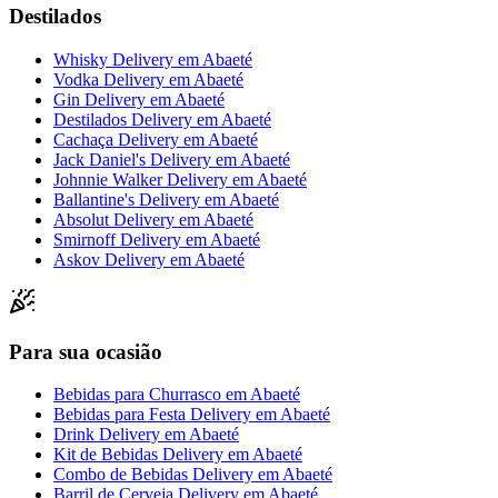
Destilados
Whisky Delivery
em
Abaeté
Vodka Delivery
em
Abaeté
Gin Delivery
em
Abaeté
Destilados Delivery
em
Abaeté
Cachaça Delivery
em
Abaeté
Jack Daniel's Delivery
em
Abaeté
Johnnie Walker Delivery
em
Abaeté
Ballantine's Delivery
em
Abaeté
Absolut Delivery
em
Abaeté
Smirnoff Delivery
em
Abaeté
Askov Delivery
em
Abaeté
Para sua ocasião
Bebidas para Churrasco
em
Abaeté
Bebidas para Festa Delivery
em
Abaeté
Drink Delivery
em
Abaeté
Kit de Bebidas Delivery
em
Abaeté
Combo de Bebidas Delivery
em
Abaeté
Barril de Cerveja Delivery
em
Abaeté