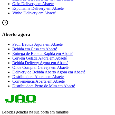
Gelo Delivery
em
Abaeté
Espumante Delivery
em
Abaeté
Vinho Delivery
em
Abaeté
Aberto agora
Pedir Bebida Agora
em
Abaeté
Bebida em Casa
em
Abaeté
Entrega de Bebida Rápida
em
Abaeté
Cerveja Gelada Agora
em
Abaeté
Bebida Delivery Agora
em
Abaeté
Onde Comprar Cerveja
em
Abaeté
Delivery de Bebida Aberto Agora
em
Abaeté
Distribuidora Aberta
em
Abaeté
Conveniência Aberta
em
Abaeté
Distribuidora Perto de Mim
em
Abaeté
Bebidas geladas na sua porta em minutos.