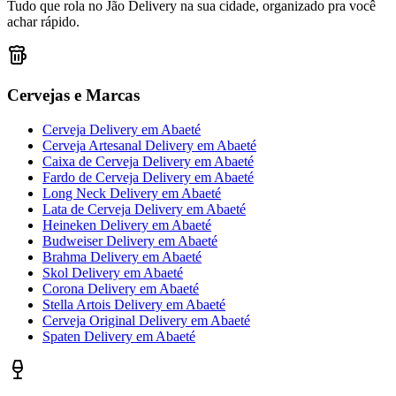
Tudo que rola no Jão Delivery na sua cidade, organizado pra você
achar rápido.
Cervejas e Marcas
Cerveja Delivery
em
Abaeté
Cerveja Artesanal Delivery
em
Abaeté
Caixa de Cerveja Delivery
em
Abaeté
Fardo de Cerveja Delivery
em
Abaeté
Long Neck Delivery
em
Abaeté
Lata de Cerveja Delivery
em
Abaeté
Heineken Delivery
em
Abaeté
Budweiser Delivery
em
Abaeté
Brahma Delivery
em
Abaeté
Skol Delivery
em
Abaeté
Corona Delivery
em
Abaeté
Stella Artois Delivery
em
Abaeté
Cerveja Original Delivery
em
Abaeté
Spaten Delivery
em
Abaeté