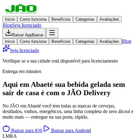
Início
Como funciona
Benefícios
Categorias
Avaliações
Blog
Seja licenciado
Baixar App
Baixar
Blog
Início
Como funciona
Benefícios
Categorias
Avaliações
Seja licenciado
Verifique se a sua cidade está disponível para licenciamento
Entrega em minutos
Aqui em
Abaeté
sua bebida gelada
sem
sair de casa
é com o JÃO Delivery
No JÃO em Abaeté você tem todas as marcas de cervejas,
destilados, vinhos, energéticos, uma linha completa de zero álcool e
muito mais — entregue na sua porta, rápido.
Baixar para iOS
Baixar para Android
L
M
R
A