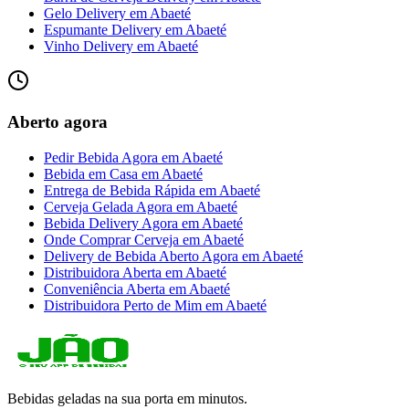
Gelo Delivery
em
Abaeté
Espumante Delivery
em
Abaeté
Vinho Delivery
em
Abaeté
Aberto agora
Pedir Bebida Agora
em
Abaeté
Bebida em Casa
em
Abaeté
Entrega de Bebida Rápida
em
Abaeté
Cerveja Gelada Agora
em
Abaeté
Bebida Delivery Agora
em
Abaeté
Onde Comprar Cerveja
em
Abaeté
Delivery de Bebida Aberto Agora
em
Abaeté
Distribuidora Aberta
em
Abaeté
Conveniência Aberta
em
Abaeté
Distribuidora Perto de Mim
em
Abaeté
Bebidas geladas na sua porta em minutos.