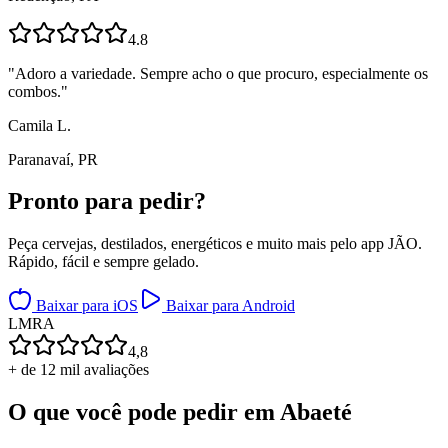
4.8
"
Adoro a variedade. Sempre acho o que procuro, especialmente os
combos.
"
Camila L.
Paranavaí, PR
Pronto para
pedir?
Peça cervejas, destilados, energéticos e muito mais pelo app JÃO.
Rápido, fácil e sempre gelado.
Baixar para iOS
Baixar para Android
L
M
R
A
4,8
+ de 12 mil avaliações
O que você pode pedir em
Abaeté