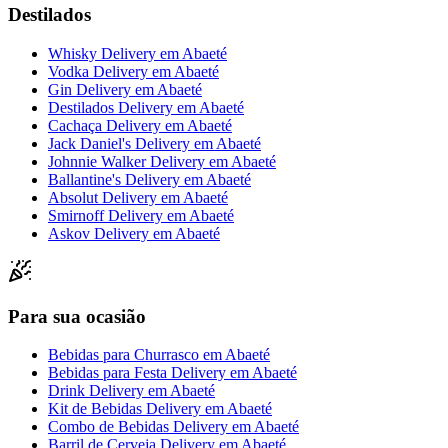
Destilados
Whisky Delivery
em
Abaeté
Vodka Delivery
em
Abaeté
Gin Delivery
em
Abaeté
Destilados Delivery
em
Abaeté
Cachaça Delivery
em
Abaeté
Jack Daniel's Delivery
em
Abaeté
Johnnie Walker Delivery
em
Abaeté
Ballantine's Delivery
em
Abaeté
Absolut Delivery
em
Abaeté
Smirnoff Delivery
em
Abaeté
Askov Delivery
em
Abaeté
Para sua ocasião
Bebidas para Churrasco
em
Abaeté
Bebidas para Festa Delivery
em
Abaeté
Drink Delivery
em
Abaeté
Kit de Bebidas Delivery
em
Abaeté
Combo de Bebidas Delivery
em
Abaeté
Barril de Cerveja Delivery
em
Abaeté