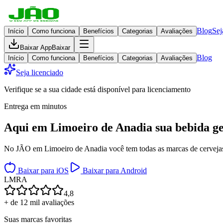
Blog
Sej
Início
Como funciona
Benefícios
Categorias
Avaliações
Baixar App
Baixar
Blog
Início
Como funciona
Benefícios
Categorias
Avaliações
Seja licenciado
Verifique se a sua cidade está disponível para licenciamento
Entrega em minutos
Aqui em
Limoeiro de Anadia
sua bebida g
No JÃO em Limoeiro de Anadia você tem todas as marcas de cervejas, 
Baixar para iOS
Baixar para Android
L
M
R
A
4,8
+ de 12 mil avaliações
Suas marcas favoritas