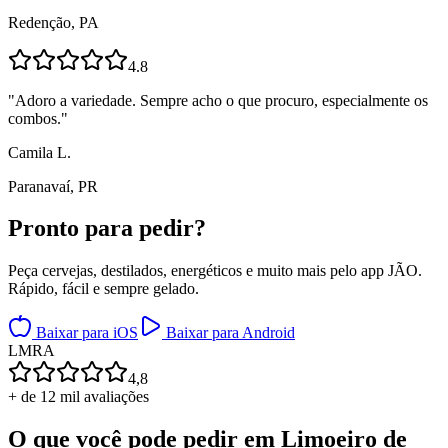
Redenção, PA
4.8
"
Adoro a variedade. Sempre acho o que procuro, especialmente os
combos.
"
Camila L.
Paranavaí, PR
Pronto para
pedir?
Peça cervejas, destilados, energéticos e muito mais pelo app JÃO.
Rápido, fácil e sempre gelado.
Baixar para iOS
Baixar para Android
L
M
R
A
4,8
+ de 12 mil avaliações
O que você pode pedir em
Limoeiro de