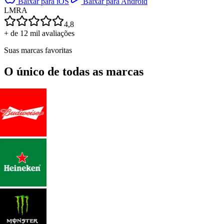
Baixar para iOS
Baixar para Android
L
M
R
A
4,8
+ de 12 mil avaliações
Suas marcas favoritas
O único de todas as marcas