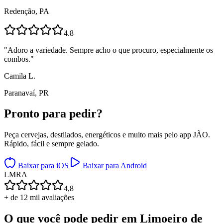
Redenção, PA
4.8
"
Adoro a variedade. Sempre acho o que procuro, especialmente os
combos.
"
Camila L.
Paranavaí, PR
Pronto para
pedir?
Peça cervejas, destilados, energéticos e muito mais pelo app JÃO.
Rápido, fácil e sempre gelado.
Baixar para iOS
Baixar para Android
L
M
R
A
4,8
+ de 12 mil avaliações
O que você pode pedir em
Limoeiro de