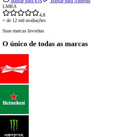
Baixar para iOS
Baixar para Android
L
M
R
A
4,8
+ de 12 mil avaliações
Suas marcas favoritas
O único de todas as marcas