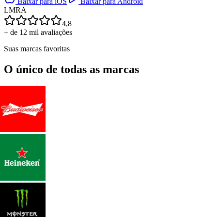
Baixar para iOS
Baixar para Android
L
M
R
A
4,8
+ de 12 mil avaliações
Suas marcas favoritas
O único de todas as marcas