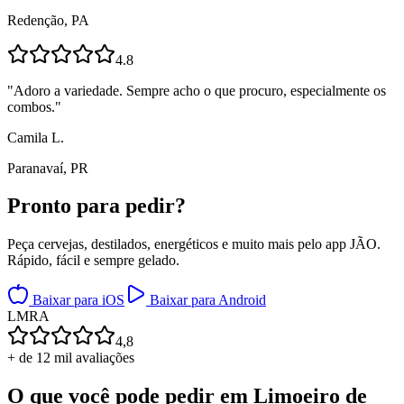
Redenção, PA
4.8
"
Adoro a variedade. Sempre acho o que procuro, especialmente os
combos.
"
Camila L.
Paranavaí, PR
Pronto para
pedir?
Peça cervejas, destilados, energéticos e muito mais pelo app JÃO.
Rápido, fácil e sempre gelado.
Baixar para iOS
Baixar para Android
L
M
R
A
4,8
+ de 12 mil avaliações
O que você pode pedir em
Limoeiro de