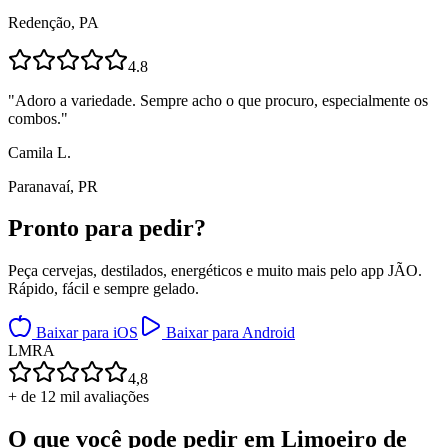
Redenção, PA
4.8
"
Adoro a variedade. Sempre acho o que procuro, especialmente os
combos.
"
Camila L.
Paranavaí, PR
Pronto para
pedir?
Peça cervejas, destilados, energéticos e muito mais pelo app JÃO.
Rápido, fácil e sempre gelado.
Baixar para iOS
Baixar para Android
L
M
R
A
4,8
+ de 12 mil avaliações
O que você pode pedir em
Limoeiro de