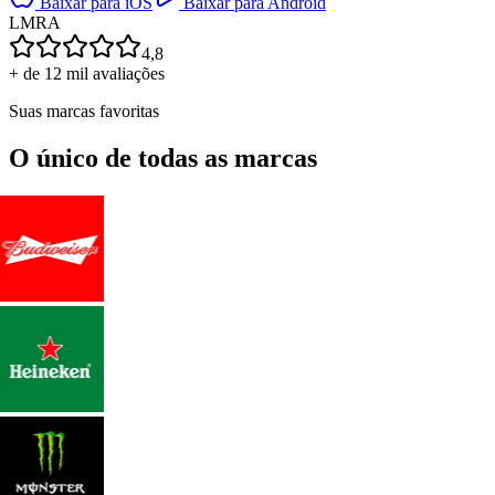
Baixar para iOS
Baixar para Android
L
M
R
A
4,8
+ de 12 mil avaliações
Suas marcas favoritas
O único de todas as marcas