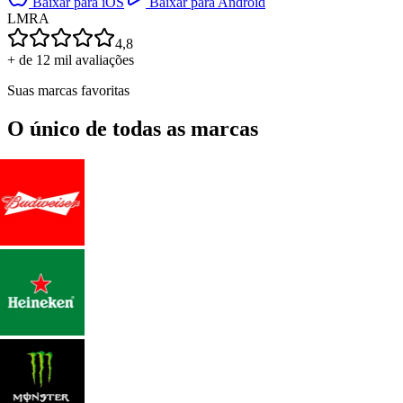
Baixar para iOS
Baixar para Android
L
M
R
A
4,8
+ de 12 mil avaliações
Suas marcas favoritas
O único de todas as marcas