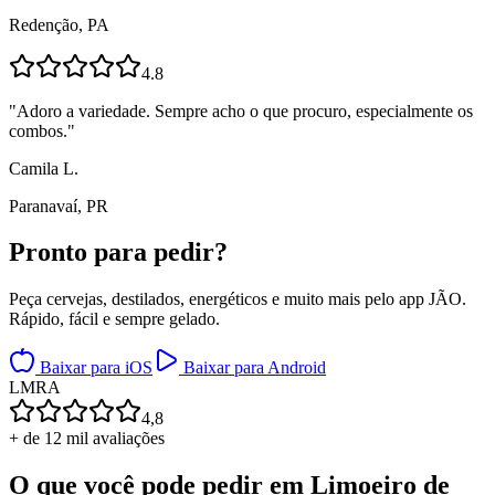
Redenção, PA
4.8
"
Adoro a variedade. Sempre acho o que procuro, especialmente os
combos.
"
Camila L.
Paranavaí, PR
Pronto para
pedir?
Peça cervejas, destilados, energéticos e muito mais pelo app JÃO.
Rápido, fácil e sempre gelado.
Baixar para iOS
Baixar para Android
L
M
R
A
4,8
+ de 12 mil avaliações
O que você pode pedir em
Limoeiro de