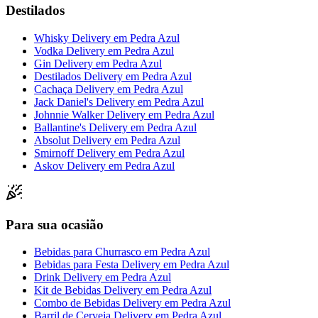
Destilados
Whisky Delivery
em
Pedra Azul
Vodka Delivery
em
Pedra Azul
Gin Delivery
em
Pedra Azul
Destilados Delivery
em
Pedra Azul
Cachaça Delivery
em
Pedra Azul
Jack Daniel's Delivery
em
Pedra Azul
Johnnie Walker Delivery
em
Pedra Azul
Ballantine's Delivery
em
Pedra Azul
Absolut Delivery
em
Pedra Azul
Smirnoff Delivery
em
Pedra Azul
Askov Delivery
em
Pedra Azul
Para sua ocasião
Bebidas para Churrasco
em
Pedra Azul
Bebidas para Festa Delivery
em
Pedra Azul
Drink Delivery
em
Pedra Azul
Kit de Bebidas Delivery
em
Pedra Azul
Combo de Bebidas Delivery
em
Pedra Azul
Barril de Cerveja Delivery
em
Pedra Azul