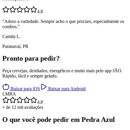
4.8
"
Adoro a variedade. Sempre acho o que procuro, especialmente os
combos.
"
Camila L.
Paranavaí, PR
Pronto para
pedir?
Peça cervejas, destilados, energéticos e muito mais pelo app JÃO.
Rápido, fácil e sempre gelado.
Baixar para iOS
Baixar para Android
L
M
R
A
4,8
+ de 12 mil avaliações
O que você pode pedir em
Pedra Azul