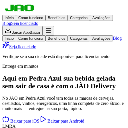
Início
Como funciona
Benefícios
Categorias
Avaliações
Blog
Seja licenciado
Baixar App
Baixar
Blog
Início
Como funciona
Benefícios
Categorias
Avaliações
Seja licenciado
Verifique se a sua cidade está disponível para licenciamento
Entrega em minutos
Aqui em
Pedra Azul
sua bebida gelada
sem sair de casa
é com o JÃO Delivery
No JÃO em Pedra Azul você tem todas as marcas de cervejas,
destilados, vinhos, energéticos, uma linha completa de zero álcool e
muito mais — entregue na sua porta, rápido.
Baixar para iOS
Baixar para Android
L
M
R
A