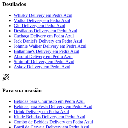
Destilados
Whisky Delivery
em
Pedra Azul
Vodka Delivery
em
Pedra Azul
Gin Delivery
em
Pedra Azul
Destilados Delivery
em
Pedra Azul
Cachaça Delivery
em
Pedra Azul
Jack Daniel's Delivery
em
Pedra Azul
Johnnie Walker Delivery
em
Pedra Azul
Ballantine's Delivery
em
Pedra Azul
Absolut Delivery
em
Pedra Azul
Smirnoff Delivery
em
Pedra Azul
Askov Delivery
em
Pedra Azul
Para sua ocasião
Bebidas para Churrasco
em
Pedra Azul
Bebidas para Festa Delivery
em
Pedra Azul
Drink Delivery
em
Pedra Azul
Kit de Bebidas Delivery
em
Pedra Azul
Combo de Bebidas Delivery
em
Pedra Azul
Barril de Cerveja Delivery
em
Pedra Azul