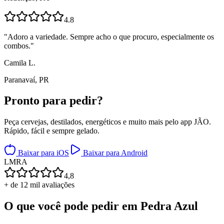
4.8
"
Adoro a variedade. Sempre acho o que procuro, especialmente os
combos.
"
Camila L.
Paranavaí, PR
Pronto para
pedir?
Peça cervejas, destilados, energéticos e muito mais pelo app JÃO.
Rápido, fácil e sempre gelado.
Baixar para iOS
Baixar para Android
L
M
R
A
4,8
+ de 12 mil avaliações
O que você pode pedir em
Pedra Azul