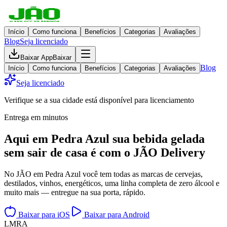
Início
Como funciona
Benefícios
Categorias
Avaliações
Blog
Seja licenciado
Baixar App
Baixar
Blog
Início
Como funciona
Benefícios
Categorias
Avaliações
Seja licenciado
Verifique se a sua cidade está disponível para licenciamento
Entrega em minutos
Aqui em
Pedra Azul
sua bebida gelada
sem sair de casa
é com o JÃO Delivery
No JÃO em Pedra Azul você tem todas as marcas de cervejas,
destilados, vinhos, energéticos, uma linha completa de zero álcool e
muito mais — entregue na sua porta, rápido.
Baixar para iOS
Baixar para Android
L
M
R
A