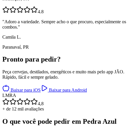
4.8
"
Adoro a variedade. Sempre acho o que procuro, especialmente os
combos.
"
Camila L.
Paranavaí, PR
Pronto para
pedir?
Peça cervejas, destilados, energéticos e muito mais pelo app JÃO.
Rápido, fácil e sempre gelado.
Baixar para iOS
Baixar para Android
L
M
R
A
4,8
+ de 12 mil avaliações
O que você pode pedir em
Pedra Azul