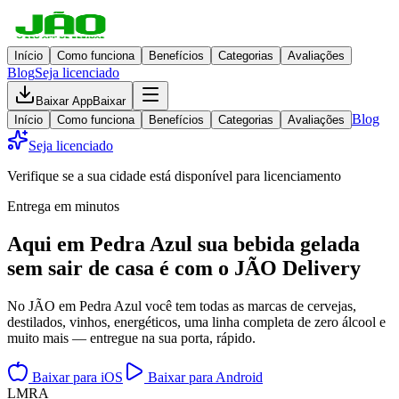
Início
Como funciona
Benefícios
Categorias
Avaliações
Blog
Seja licenciado
Baixar App
Baixar
Blog
Início
Como funciona
Benefícios
Categorias
Avaliações
Seja licenciado
Verifique se a sua cidade está disponível para licenciamento
Entrega em minutos
Aqui em
Pedra Azul
sua bebida gelada
sem sair de casa
é com o JÃO Delivery
No JÃO em Pedra Azul você tem todas as marcas de cervejas,
destilados, vinhos, energéticos, uma linha completa de zero álcool e
muito mais — entregue na sua porta, rápido.
Baixar para iOS
Baixar para Android
L
M
R
A