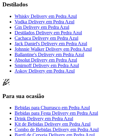
Destilados
Whisky Delivery
em
Pedra Azul
Vodka Delivery
em
Pedra Azul
Gin Delivery
em
Pedra Azul
Destilados Delivery
em
Pedra Azul
Cachaça Delivery
em
Pedra Azul
Jack Daniel's Delivery
em
Pedra Azul
Johnnie Walker Delivery
em
Pedra Azul
Ballantine's Delivery
em
Pedra Azul
Absolut Delivery
em
Pedra Azul
Smirnoff Delivery
em
Pedra Azul
Askov Delivery
em
Pedra Azul
Para sua ocasião
Bebidas para Churrasco
em
Pedra Azul
Bebidas para Festa Delivery
em
Pedra Azul
Drink Delivery
em
Pedra Azul
Kit de Bebidas Delivery
em
Pedra Azul
Combo de Bebidas Delivery
em
Pedra Azul
Barril de Cerveja Delivery
em
Pedra Azul