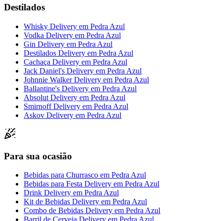
Destilados
Whisky Delivery
em
Pedra Azul
Vodka Delivery
em
Pedra Azul
Gin Delivery
em
Pedra Azul
Destilados Delivery
em
Pedra Azul
Cachaça Delivery
em
Pedra Azul
Jack Daniel's Delivery
em
Pedra Azul
Johnnie Walker Delivery
em
Pedra Azul
Ballantine's Delivery
em
Pedra Azul
Absolut Delivery
em
Pedra Azul
Smirnoff Delivery
em
Pedra Azul
Askov Delivery
em
Pedra Azul
Para sua ocasião
Bebidas para Churrasco
em
Pedra Azul
Bebidas para Festa Delivery
em
Pedra Azul
Drink Delivery
em
Pedra Azul
Kit de Bebidas Delivery
em
Pedra Azul
Combo de Bebidas Delivery
em
Pedra Azul
Barril de Cerveja Delivery
em
Pedra Azul