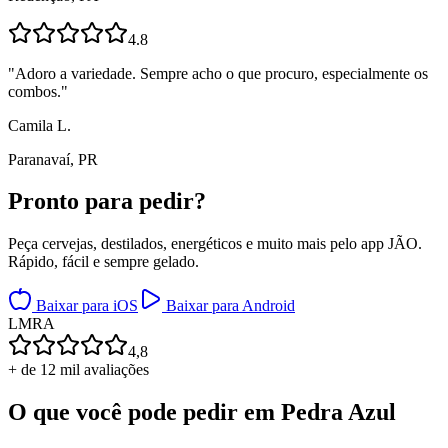
4.8
"
Adoro a variedade. Sempre acho o que procuro, especialmente os
combos.
"
Camila L.
Paranavaí, PR
Pronto para
pedir?
Peça cervejas, destilados, energéticos e muito mais pelo app JÃO.
Rápido, fácil e sempre gelado.
Baixar para iOS
Baixar para Android
L
M
R
A
4,8
+ de 12 mil avaliações
O que você pode pedir em
Pedra Azul