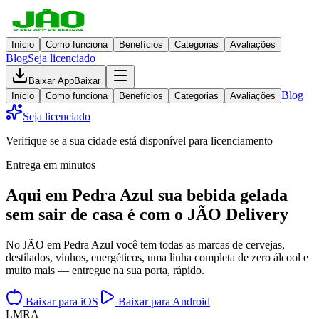
Início
Como funciona
Benefícios
Categorias
Avaliações
Blog
Seja licenciado
Baixar App
Baixar
Blog
Início
Como funciona
Benefícios
Categorias
Avaliações
Seja licenciado
Verifique se a sua cidade está disponível para licenciamento
Entrega em minutos
Aqui em
Pedra Azul
sua bebida gelada
sem sair de casa
é com o JÃO Delivery
No JÃO em Pedra Azul você tem todas as marcas de cervejas,
destilados, vinhos, energéticos, uma linha completa de zero álcool e
muito mais — entregue na sua porta, rápido.
Baixar para iOS
Baixar para Android
L
M
R
A