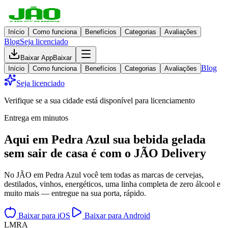
Início
Como funciona
Benefícios
Categorias
Avaliações
Blog
Seja licenciado
Baixar App
Baixar
Blog
Início
Como funciona
Benefícios
Categorias
Avaliações
Seja licenciado
Verifique se a sua cidade está disponível para licenciamento
Entrega em minutos
Aqui em
Pedra Azul
sua bebida gelada
sem sair de casa
é com o JÃO Delivery
No JÃO em Pedra Azul você tem todas as marcas de cervejas,
destilados, vinhos, energéticos, uma linha completa de zero álcool e
muito mais — entregue na sua porta, rápido.
Baixar para iOS
Baixar para Android
L
M
R
A