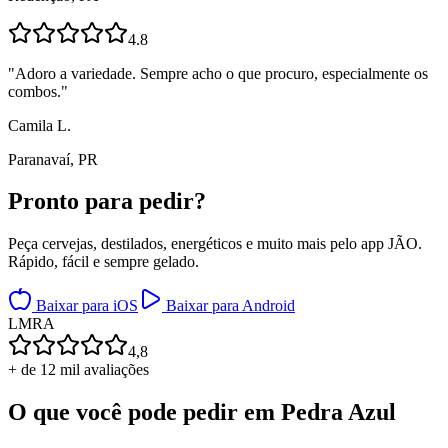
4.8
"
Adoro a variedade. Sempre acho o que procuro, especialmente os
combos.
"
Camila L.
Paranavaí, PR
Pronto para
pedir?
Peça cervejas, destilados, energéticos e muito mais pelo app JÃO.
Rápido, fácil e sempre gelado.
Baixar para iOS
Baixar para Android
L
M
R
A
4,8
+ de 12 mil avaliações
O que você pode pedir em
Pedra Azul