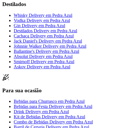
Destilados
Whisky Delivery
em
Pedra Azul
Vodka Delivery
em
Pedra Azul
Gin Delivery
em
Pedra Azul
Destilados Delivery
em
Pedra Azul
Cachaça Delivery
em
Pedra Azul
Jack Daniel's Delivery
em
Pedra Azul
Johnnie Walker Delivery
em
Pedra Azul
Ballantine's Delivery
em
Pedra Azul
Absolut Delivery
em
Pedra Azul
Smirnoff Delivery
em
Pedra Azul
Askov Delivery
em
Pedra Azul
Para sua ocasião
Bebidas para Churrasco
em
Pedra Azul
Bebidas para Festa Delivery
em
Pedra Azul
Drink Delivery
em
Pedra Azul
Kit de Bebidas Delivery
em
Pedra Azul
Combo de Bebidas Delivery
em
Pedra Azul
Barril de Cerveja Delivery
em
Pedra Azul