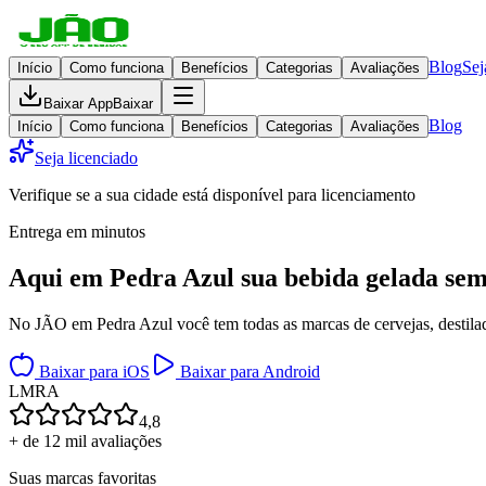
Blog
Sej
Início
Como funciona
Benefícios
Categorias
Avaliações
Baixar App
Baixar
Blog
Início
Como funciona
Benefícios
Categorias
Avaliações
Seja licenciado
Verifique se a sua cidade está disponível para licenciamento
Entrega em minutos
Aqui em
Pedra Azul
sua bebida gelada
sem
No JÃO em Pedra Azul você tem todas as marcas de cervejas, destilado
Baixar para iOS
Baixar para Android
L
M
R
A
4,8
+ de 12 mil avaliações
Suas marcas favoritas