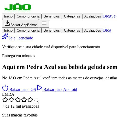
Blog
Sej
Início
Como funciona
Benefícios
Categorias
Avaliações
Baixar App
Baixar
Blog
Início
Como funciona
Benefícios
Categorias
Avaliações
Seja licenciado
Verifique se a sua cidade está disponível para licenciamento
Entrega em minutos
Aqui em
Pedra Azul
sua bebida gelada
sem
No JÃO em Pedra Azul você tem todas as marcas de cervejas, destilado
Baixar para iOS
Baixar para Android
L
M
R
A
4,8
+ de 12 mil avaliações
Suas marcas favoritas