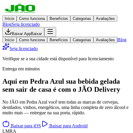
Início
Como funciona
Benefícios
Categorias
Avaliações
Blog
Seja licenciado
Baixar App
Baixar
Blog
Início
Como funciona
Benefícios
Categorias
Avaliações
Seja licenciado
Verifique se a sua cidade está disponível para licenciamento
Entrega em minutos
Aqui em
Pedra Azul
sua bebida gelada
sem sair de casa
é com o JÃO Delivery
No JÃO em Pedra Azul você tem todas as marcas de cervejas,
destilados, vinhos, energéticos, uma linha completa de zero álcool e
muito mais — entregue na sua porta, rápido.
Baixar para iOS
Baixar para Android
L
M
R
A