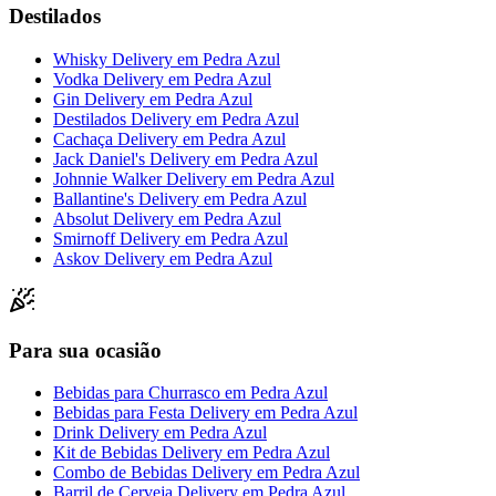
Destilados
Whisky Delivery
em
Pedra Azul
Vodka Delivery
em
Pedra Azul
Gin Delivery
em
Pedra Azul
Destilados Delivery
em
Pedra Azul
Cachaça Delivery
em
Pedra Azul
Jack Daniel's Delivery
em
Pedra Azul
Johnnie Walker Delivery
em
Pedra Azul
Ballantine's Delivery
em
Pedra Azul
Absolut Delivery
em
Pedra Azul
Smirnoff Delivery
em
Pedra Azul
Askov Delivery
em
Pedra Azul
Para sua ocasião
Bebidas para Churrasco
em
Pedra Azul
Bebidas para Festa Delivery
em
Pedra Azul
Drink Delivery
em
Pedra Azul
Kit de Bebidas Delivery
em
Pedra Azul
Combo de Bebidas Delivery
em
Pedra Azul
Barril de Cerveja Delivery
em
Pedra Azul