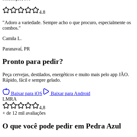
4.8
"
Adoro a variedade. Sempre acho o que procuro, especialmente os
combos.
"
Camila L.
Paranavaí, PR
Pronto para
pedir?
Peça cervejas, destilados, energéticos e muito mais pelo app JÃO.
Rápido, fácil e sempre gelado.
Baixar para iOS
Baixar para Android
L
M
R
A
4,8
+ de 12 mil avaliações
O que você pode pedir em
Pedra Azul