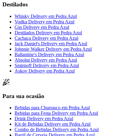
Destilados
Whisky Delivery
em
Pedra Azul
Vodka Delivery
em
Pedra Azul
Gin Delivery
em
Pedra Azul
Destilados Delivery
em
Pedra Azul
Cachaça Delivery
em
Pedra Azul
Jack Daniel's Delivery
em
Pedra Azul
Johnnie Walker Delivery
em
Pedra Azul
Ballantine's Delivery
em
Pedra Azul
Absolut Delivery
em
Pedra Azul
Smirnoff Delivery
em
Pedra Azul
Askov Delivery
em
Pedra Azul
Para sua ocasião
Bebidas para Churrasco
em
Pedra Azul
Bebidas para Festa Delivery
em
Pedra Azul
Drink Delivery
em
Pedra Azul
Kit de Bebidas Delivery
em
Pedra Azul
Combo de Bebidas Delivery
em
Pedra Azul
Barril de Cerveja Delivery
em
Pedra Azul