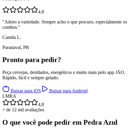
4.8
"
Adoro a variedade. Sempre acho o que procuro, especialmente os
combos.
"
Camila L.
Paranavaí, PR
Pronto para
pedir?
Peça cervejas, destilados, energéticos e muito mais pelo app JÃO.
Rápido, fácil e sempre gelado.
Baixar para iOS
Baixar para Android
L
M
R
A
4,8
+ de 12 mil avaliações
O que você pode pedir em
Pedra Azul