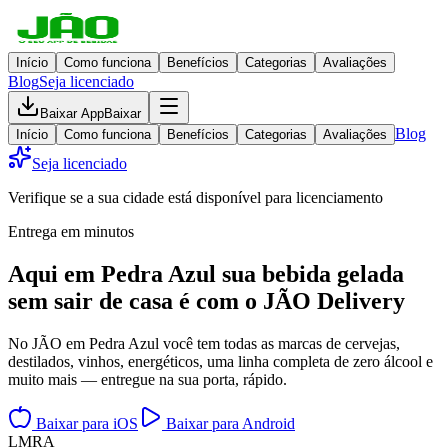
Início
Como funciona
Benefícios
Categorias
Avaliações
Blog
Seja licenciado
Baixar App
Baixar
Blog
Início
Como funciona
Benefícios
Categorias
Avaliações
Seja licenciado
Verifique se a sua cidade está disponível para licenciamento
Entrega em minutos
Aqui em
Pedra Azul
sua bebida gelada
sem sair de casa
é com o JÃO Delivery
No JÃO em Pedra Azul você tem todas as marcas de cervejas,
destilados, vinhos, energéticos, uma linha completa de zero álcool e
muito mais — entregue na sua porta, rápido.
Baixar para iOS
Baixar para Android
L
M
R
A