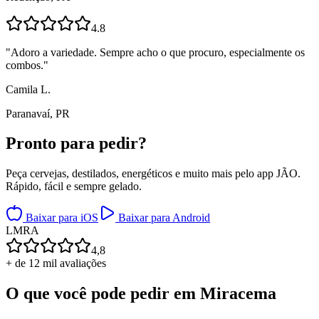
4.8
"
Adoro a variedade. Sempre acho o que procuro, especialmente os
combos.
"
Camila L.
Paranavaí, PR
Pronto para
pedir?
Peça cervejas, destilados, energéticos e muito mais pelo app JÃO.
Rápido, fácil e sempre gelado.
Baixar para iOS
Baixar para Android
L
M
R
A
4,8
+ de 12 mil avaliações
O que você pode pedir em
Miracema