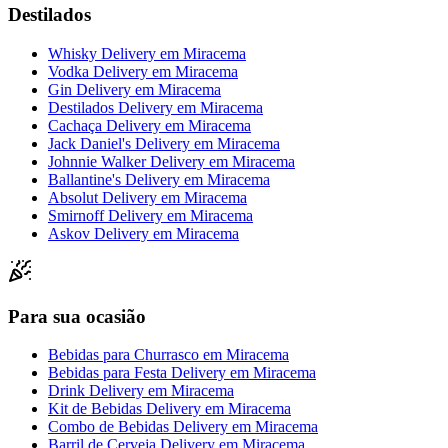
Destilados
Whisky Delivery
em
Miracema
Vodka Delivery
em
Miracema
Gin Delivery
em
Miracema
Destilados Delivery
em
Miracema
Cachaça Delivery
em
Miracema
Jack Daniel's Delivery
em
Miracema
Johnnie Walker Delivery
em
Miracema
Ballantine's Delivery
em
Miracema
Absolut Delivery
em
Miracema
Smirnoff Delivery
em
Miracema
Askov Delivery
em
Miracema
Para sua ocasião
Bebidas para Churrasco
em
Miracema
Bebidas para Festa Delivery
em
Miracema
Drink Delivery
em
Miracema
Kit de Bebidas Delivery
em
Miracema
Combo de Bebidas Delivery
em
Miracema
Barril de Cerveja Delivery
em
Miracema