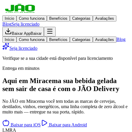
Início
Como funciona
Benefícios
Categorias
Avaliações
Blog
Seja licenciado
Baixar App
Baixar
Blog
Início
Como funciona
Benefícios
Categorias
Avaliações
Seja licenciado
Verifique se a sua cidade está disponível para licenciamento
Entrega em minutos
Aqui em
Miracema
sua bebida gelada
sem sair de casa
é com o JÃO Delivery
No JÃO em Miracema você tem todas as marcas de cervejas,
destilados, vinhos, energéticos, uma linha completa de zero álcool e
muito mais — entregue na sua porta, rápido.
Baixar para iOS
Baixar para Android
L
M
R
A