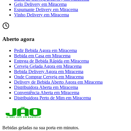
Gelo Delivery
em
Miracema
Espumante Delivery
em
Miracema
Vinho Delivery
em
Miracema
Aberto agora
Pedir Bebida Agora
em
Miracema
Bebida em Casa
em
Miracema
Entrega de Bebida Rápida
em
Miracema
Cerveja Gelada Agora
em
Miracema
Bebida Delivery Agora
em
Miracema
Onde Comprar Cerveja
em
Miracema
Delivery de Bebida Aberto Agora
em
Miracema
Distribuidora Aberta
em
Miracema
Conveniência Aberta
em
Miracema
Distribuidora Perto de Mim
em
Miracema
Bebidas geladas na sua porta em minutos.