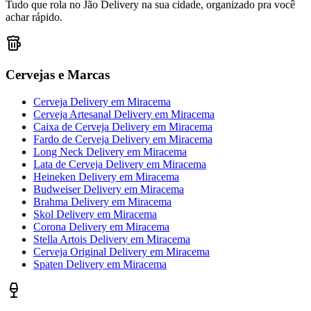
Tudo que rola no Jão Delivery na sua cidade, organizado pra você
achar rápido.
Cervejas e Marcas
Cerveja Delivery
em
Miracema
Cerveja Artesanal Delivery
em
Miracema
Caixa de Cerveja Delivery
em
Miracema
Fardo de Cerveja Delivery
em
Miracema
Long Neck Delivery
em
Miracema
Lata de Cerveja Delivery
em
Miracema
Heineken Delivery
em
Miracema
Budweiser Delivery
em
Miracema
Brahma Delivery
em
Miracema
Skol Delivery
em
Miracema
Corona Delivery
em
Miracema
Stella Artois Delivery
em
Miracema
Cerveja Original Delivery
em
Miracema
Spaten Delivery
em
Miracema