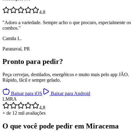
4.8
"
Adoro a variedade. Sempre acho o que procuro, especialmente os
combos.
"
Camila L.
Paranavaí, PR
Pronto para
pedir?
Peça cervejas, destilados, energéticos e muito mais pelo app JÃO.
Rápido, fácil e sempre gelado.
Baixar para iOS
Baixar para Android
L
M
R
A
4,8
+ de 12 mil avaliações
O que você pode pedir em
Miracema