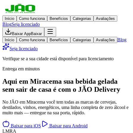
Início
Como funciona
Benefícios
Categorias
Avaliações
Blog
Seja licenciado
Baixar App
Baixar
Blog
Início
Como funciona
Benefícios
Categorias
Avaliações
Seja licenciado
Verifique se a sua cidade está disponível para licenciamento
Entrega em minutos
Aqui em
Miracema
sua bebida gelada
sem sair de casa
é com o JÃO Delivery
No JÃO em Miracema você tem todas as marcas de cervejas,
destilados, vinhos, energéticos, uma linha completa de zero álcool e
muito mais — entregue na sua porta, rápido.
Baixar para iOS
Baixar para Android
L
M
R
A