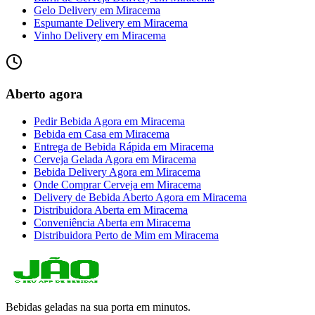
Gelo Delivery
em
Miracema
Espumante Delivery
em
Miracema
Vinho Delivery
em
Miracema
Aberto agora
Pedir Bebida Agora
em
Miracema
Bebida em Casa
em
Miracema
Entrega de Bebida Rápida
em
Miracema
Cerveja Gelada Agora
em
Miracema
Bebida Delivery Agora
em
Miracema
Onde Comprar Cerveja
em
Miracema
Delivery de Bebida Aberto Agora
em
Miracema
Distribuidora Aberta
em
Miracema
Conveniência Aberta
em
Miracema
Distribuidora Perto de Mim
em
Miracema
Bebidas geladas na sua porta em minutos.