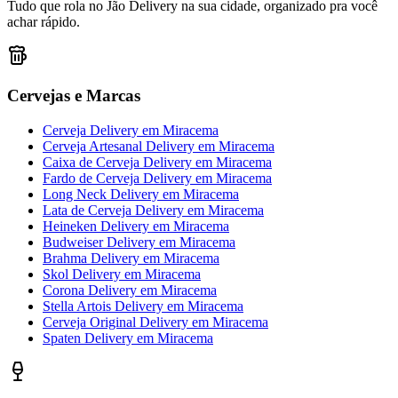
Tudo que rola no Jão Delivery na sua cidade, organizado pra você
achar rápido.
Cervejas e Marcas
Cerveja Delivery
em
Miracema
Cerveja Artesanal Delivery
em
Miracema
Caixa de Cerveja Delivery
em
Miracema
Fardo de Cerveja Delivery
em
Miracema
Long Neck Delivery
em
Miracema
Lata de Cerveja Delivery
em
Miracema
Heineken Delivery
em
Miracema
Budweiser Delivery
em
Miracema
Brahma Delivery
em
Miracema
Skol Delivery
em
Miracema
Corona Delivery
em
Miracema
Stella Artois Delivery
em
Miracema
Cerveja Original Delivery
em
Miracema
Spaten Delivery
em
Miracema