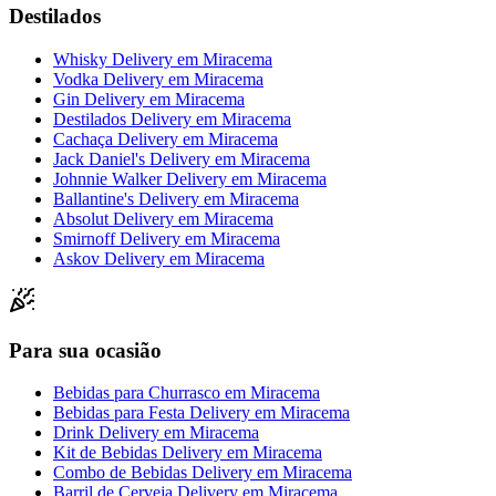
Destilados
Whisky Delivery
em
Miracema
Vodka Delivery
em
Miracema
Gin Delivery
em
Miracema
Destilados Delivery
em
Miracema
Cachaça Delivery
em
Miracema
Jack Daniel's Delivery
em
Miracema
Johnnie Walker Delivery
em
Miracema
Ballantine's Delivery
em
Miracema
Absolut Delivery
em
Miracema
Smirnoff Delivery
em
Miracema
Askov Delivery
em
Miracema
Para sua ocasião
Bebidas para Churrasco
em
Miracema
Bebidas para Festa Delivery
em
Miracema
Drink Delivery
em
Miracema
Kit de Bebidas Delivery
em
Miracema
Combo de Bebidas Delivery
em
Miracema
Barril de Cerveja Delivery
em
Miracema