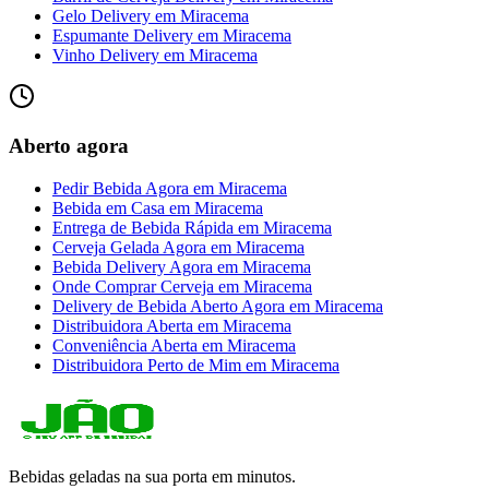
Gelo Delivery
em
Miracema
Espumante Delivery
em
Miracema
Vinho Delivery
em
Miracema
Aberto agora
Pedir Bebida Agora
em
Miracema
Bebida em Casa
em
Miracema
Entrega de Bebida Rápida
em
Miracema
Cerveja Gelada Agora
em
Miracema
Bebida Delivery Agora
em
Miracema
Onde Comprar Cerveja
em
Miracema
Delivery de Bebida Aberto Agora
em
Miracema
Distribuidora Aberta
em
Miracema
Conveniência Aberta
em
Miracema
Distribuidora Perto de Mim
em
Miracema
Bebidas geladas na sua porta em minutos.