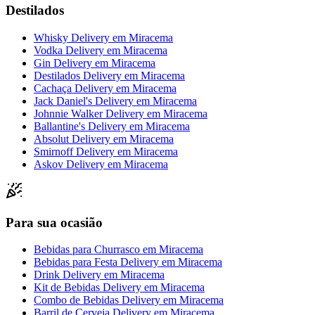
Destilados
Whisky Delivery
em
Miracema
Vodka Delivery
em
Miracema
Gin Delivery
em
Miracema
Destilados Delivery
em
Miracema
Cachaça Delivery
em
Miracema
Jack Daniel's Delivery
em
Miracema
Johnnie Walker Delivery
em
Miracema
Ballantine's Delivery
em
Miracema
Absolut Delivery
em
Miracema
Smirnoff Delivery
em
Miracema
Askov Delivery
em
Miracema
Para sua ocasião
Bebidas para Churrasco
em
Miracema
Bebidas para Festa Delivery
em
Miracema
Drink Delivery
em
Miracema
Kit de Bebidas Delivery
em
Miracema
Combo de Bebidas Delivery
em
Miracema
Barril de Cerveja Delivery
em
Miracema