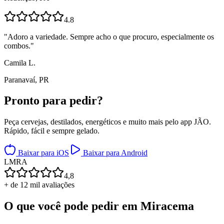
4.8
"
Adoro a variedade. Sempre acho o que procuro, especialmente os
combos.
"
Camila L.
Paranavaí, PR
Pronto para
pedir?
Peça cervejas, destilados, energéticos e muito mais pelo app JÃO.
Rápido, fácil e sempre gelado.
Baixar para iOS
Baixar para Android
L
M
R
A
4,8
+ de 12 mil avaliações
O que você pode pedir em
Miracema