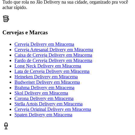
Tudo que rola no Jão Delivery na sua cidade, organizado pra você
achar rápido.
Cervejas e Marcas
Cerveja Delivery
em
Miracema
Cerveja Artesanal Delivery
em
Miracema
Caixa de Cerveja Delivery
em
Miracema
Fardo de Cerveja Delivery
em
Miracema
Long Neck Delivery
em
Miracema
Lata de Cerveja Delivery
em
Miracema
Heineken Delivery
em
Miracema
Budweiser Delivery
em
Miracema
Brahma Delivery
em
Miracema
Skol Delivery
em
Miracema
Corona Delivery
em
Miracema
Stella Artois Delivery
em
Miracema
Cerveja Original Delivery
em
Miracema
Spaten Delivery
em
Miracema