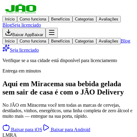
Início
Como funciona
Benefícios
Categorias
Avaliações
Blog
Seja licenciado
Baixar App
Baixar
Blog
Início
Como funciona
Benefícios
Categorias
Avaliações
Seja licenciado
Verifique se a sua cidade está disponível para licenciamento
Entrega em minutos
Aqui em
Miracema
sua bebida gelada
sem sair de casa
é com o JÃO Delivery
No JÃO em Miracema você tem todas as marcas de cervejas,
destilados, vinhos, energéticos, uma linha completa de zero álcool e
muito mais — entregue na sua porta, rápido.
Baixar para iOS
Baixar para Android
L
M
R
A