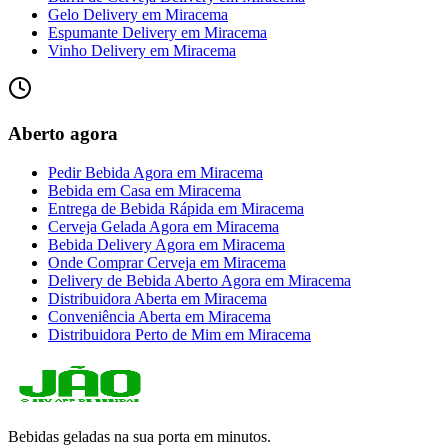
Gelo Delivery
em
Miracema
Espumante Delivery
em
Miracema
Vinho Delivery
em
Miracema
Aberto agora
Pedir Bebida Agora
em
Miracema
Bebida em Casa
em
Miracema
Entrega de Bebida Rápida
em
Miracema
Cerveja Gelada Agora
em
Miracema
Bebida Delivery Agora
em
Miracema
Onde Comprar Cerveja
em
Miracema
Delivery de Bebida Aberto Agora
em
Miracema
Distribuidora Aberta
em
Miracema
Conveniência Aberta
em
Miracema
Distribuidora Perto de Mim
em
Miracema
Bebidas geladas na sua porta em minutos.