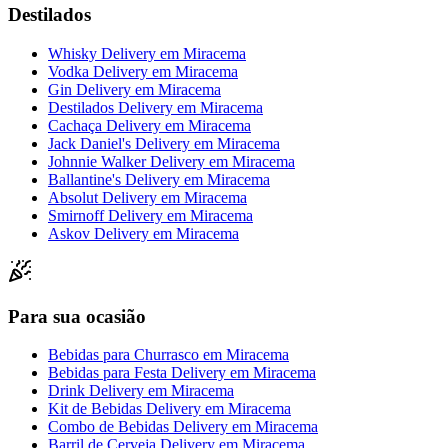
Destilados
Whisky Delivery
em
Miracema
Vodka Delivery
em
Miracema
Gin Delivery
em
Miracema
Destilados Delivery
em
Miracema
Cachaça Delivery
em
Miracema
Jack Daniel's Delivery
em
Miracema
Johnnie Walker Delivery
em
Miracema
Ballantine's Delivery
em
Miracema
Absolut Delivery
em
Miracema
Smirnoff Delivery
em
Miracema
Askov Delivery
em
Miracema
Para sua ocasião
Bebidas para Churrasco
em
Miracema
Bebidas para Festa Delivery
em
Miracema
Drink Delivery
em
Miracema
Kit de Bebidas Delivery
em
Miracema
Combo de Bebidas Delivery
em
Miracema
Barril de Cerveja Delivery
em
Miracema