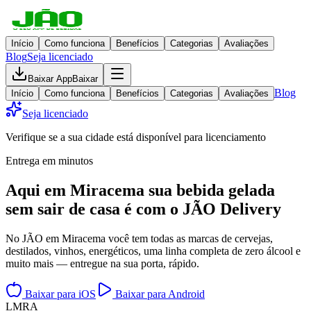
Início
Como funciona
Benefícios
Categorias
Avaliações
Blog
Seja licenciado
Baixar App
Baixar
Blog
Início
Como funciona
Benefícios
Categorias
Avaliações
Seja licenciado
Verifique se a sua cidade está disponível para licenciamento
Entrega em minutos
Aqui em
Miracema
sua bebida gelada
sem sair de casa
é com o JÃO Delivery
No JÃO em Miracema você tem todas as marcas de cervejas,
destilados, vinhos, energéticos, uma linha completa de zero álcool e
muito mais — entregue na sua porta, rápido.
Baixar para iOS
Baixar para Android
L
M
R
A