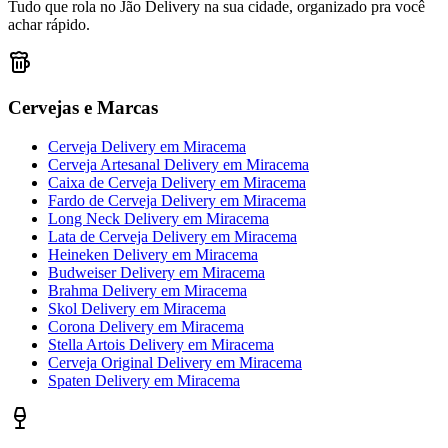
Tudo que rola no Jão Delivery na sua cidade, organizado pra você
achar rápido.
Cervejas e Marcas
Cerveja Delivery
em
Miracema
Cerveja Artesanal Delivery
em
Miracema
Caixa de Cerveja Delivery
em
Miracema
Fardo de Cerveja Delivery
em
Miracema
Long Neck Delivery
em
Miracema
Lata de Cerveja Delivery
em
Miracema
Heineken Delivery
em
Miracema
Budweiser Delivery
em
Miracema
Brahma Delivery
em
Miracema
Skol Delivery
em
Miracema
Corona Delivery
em
Miracema
Stella Artois Delivery
em
Miracema
Cerveja Original Delivery
em
Miracema
Spaten Delivery
em
Miracema