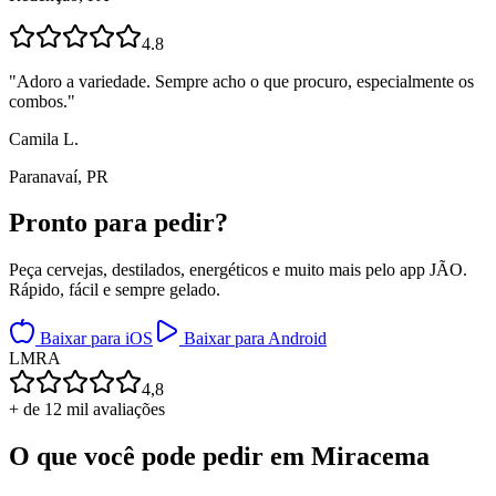
4.8
"
Adoro a variedade. Sempre acho o que procuro, especialmente os
combos.
"
Camila L.
Paranavaí, PR
Pronto para
pedir?
Peça cervejas, destilados, energéticos e muito mais pelo app JÃO.
Rápido, fácil e sempre gelado.
Baixar para iOS
Baixar para Android
L
M
R
A
4,8
+ de 12 mil avaliações
O que você pode pedir em
Miracema