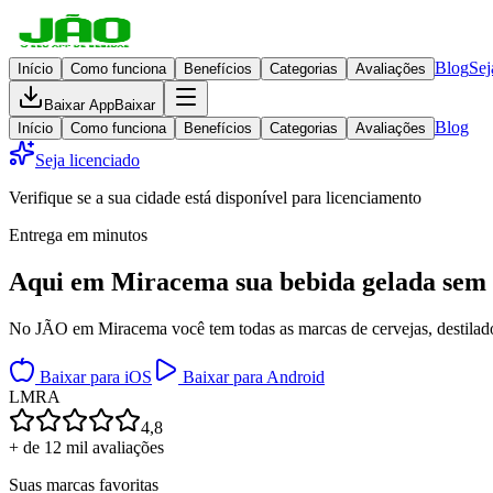
Blog
Sej
Início
Como funciona
Benefícios
Categorias
Avaliações
Baixar App
Baixar
Blog
Início
Como funciona
Benefícios
Categorias
Avaliações
Seja licenciado
Verifique se a sua cidade está disponível para licenciamento
Entrega em minutos
Aqui em
Miracema
sua bebida gelada
sem 
No JÃO em Miracema você tem todas as marcas de cervejas, destilados
Baixar para iOS
Baixar para Android
L
M
R
A
4,8
+ de 12 mil avaliações
Suas marcas favoritas