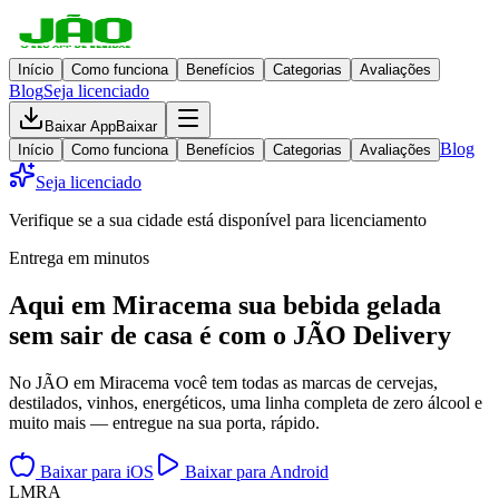
Início
Como funciona
Benefícios
Categorias
Avaliações
Blog
Seja licenciado
Baixar App
Baixar
Blog
Início
Como funciona
Benefícios
Categorias
Avaliações
Seja licenciado
Verifique se a sua cidade está disponível para licenciamento
Entrega em minutos
Aqui em
Miracema
sua bebida gelada
sem sair de casa
é com o JÃO Delivery
No JÃO em Miracema você tem todas as marcas de cervejas,
destilados, vinhos, energéticos, uma linha completa de zero álcool e
muito mais — entregue na sua porta, rápido.
Baixar para iOS
Baixar para Android
L
M
R
A