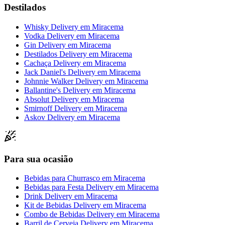
Destilados
Whisky Delivery
em
Miracema
Vodka Delivery
em
Miracema
Gin Delivery
em
Miracema
Destilados Delivery
em
Miracema
Cachaça Delivery
em
Miracema
Jack Daniel's Delivery
em
Miracema
Johnnie Walker Delivery
em
Miracema
Ballantine's Delivery
em
Miracema
Absolut Delivery
em
Miracema
Smirnoff Delivery
em
Miracema
Askov Delivery
em
Miracema
Para sua ocasião
Bebidas para Churrasco
em
Miracema
Bebidas para Festa Delivery
em
Miracema
Drink Delivery
em
Miracema
Kit de Bebidas Delivery
em
Miracema
Combo de Bebidas Delivery
em
Miracema
Barril de Cerveja Delivery
em
Miracema