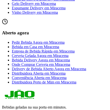
Gelo Delivery
em
Miracema
Espumante Delivery
em
Miracema
Vinho Delivery
em
Miracema
Aberto agora
Pedir Bebida Agora
em
Miracema
Bebida em Casa
em
Miracema
Entrega de Bebida Rápida
em
Miracema
Cerveja Gelada Agora
em
Miracema
Bebida Delivery Agora
em
Miracema
Onde Comprar Cerveja
em
Miracema
Delivery de Bebida Aberto Agora
em
Miracema
Distribuidora Aberta
em
Miracema
Conveniência Aberta
em
Miracema
Distribuidora Perto de Mim
em
Miracema
Bebidas geladas na sua porta em minutos.