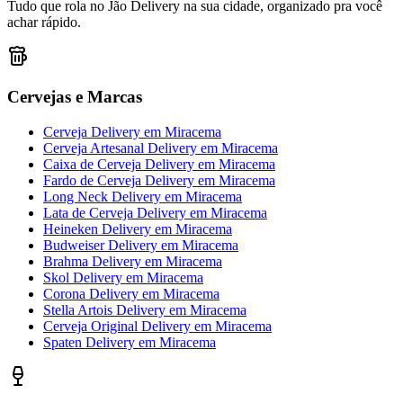
Tudo que rola no Jão Delivery na sua cidade, organizado pra você
achar rápido.
Cervejas e Marcas
Cerveja Delivery
em
Miracema
Cerveja Artesanal Delivery
em
Miracema
Caixa de Cerveja Delivery
em
Miracema
Fardo de Cerveja Delivery
em
Miracema
Long Neck Delivery
em
Miracema
Lata de Cerveja Delivery
em
Miracema
Heineken Delivery
em
Miracema
Budweiser Delivery
em
Miracema
Brahma Delivery
em
Miracema
Skol Delivery
em
Miracema
Corona Delivery
em
Miracema
Stella Artois Delivery
em
Miracema
Cerveja Original Delivery
em
Miracema
Spaten Delivery
em
Miracema