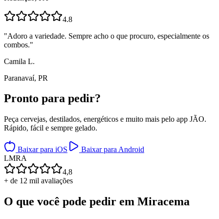
4.8
"
Adoro a variedade. Sempre acho o que procuro, especialmente os
combos.
"
Camila L.
Paranavaí, PR
Pronto para
pedir?
Peça cervejas, destilados, energéticos e muito mais pelo app JÃO.
Rápido, fácil e sempre gelado.
Baixar para iOS
Baixar para Android
L
M
R
A
4,8
+ de 12 mil avaliações
O que você pode pedir em
Miracema