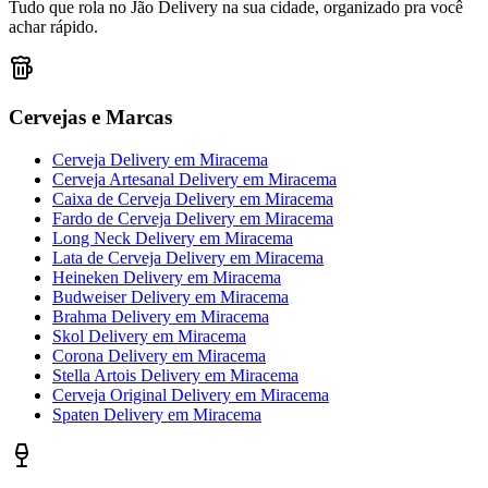
Tudo que rola no Jão Delivery na sua cidade, organizado pra você
achar rápido.
Cervejas e Marcas
Cerveja Delivery
em
Miracema
Cerveja Artesanal Delivery
em
Miracema
Caixa de Cerveja Delivery
em
Miracema
Fardo de Cerveja Delivery
em
Miracema
Long Neck Delivery
em
Miracema
Lata de Cerveja Delivery
em
Miracema
Heineken Delivery
em
Miracema
Budweiser Delivery
em
Miracema
Brahma Delivery
em
Miracema
Skol Delivery
em
Miracema
Corona Delivery
em
Miracema
Stella Artois Delivery
em
Miracema
Cerveja Original Delivery
em
Miracema
Spaten Delivery
em
Miracema