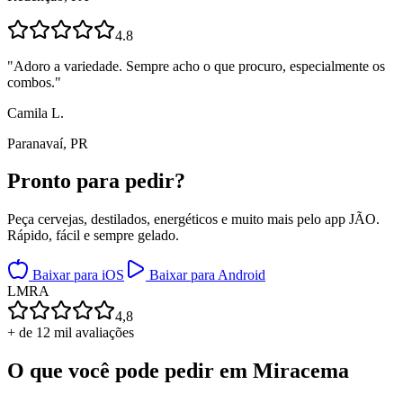
4.8
"
Adoro a variedade. Sempre acho o que procuro, especialmente os
combos.
"
Camila L.
Paranavaí, PR
Pronto para
pedir?
Peça cervejas, destilados, energéticos e muito mais pelo app JÃO.
Rápido, fácil e sempre gelado.
Baixar para iOS
Baixar para Android
L
M
R
A
4,8
+ de 12 mil avaliações
O que você pode pedir em
Miracema