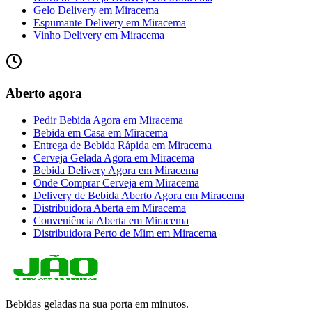
Gelo Delivery
em
Miracema
Espumante Delivery
em
Miracema
Vinho Delivery
em
Miracema
Aberto agora
Pedir Bebida Agora
em
Miracema
Bebida em Casa
em
Miracema
Entrega de Bebida Rápida
em
Miracema
Cerveja Gelada Agora
em
Miracema
Bebida Delivery Agora
em
Miracema
Onde Comprar Cerveja
em
Miracema
Delivery de Bebida Aberto Agora
em
Miracema
Distribuidora Aberta
em
Miracema
Conveniência Aberta
em
Miracema
Distribuidora Perto de Mim
em
Miracema
Bebidas geladas na sua porta em minutos.