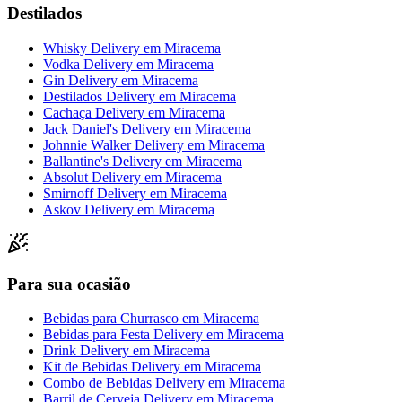
Destilados
Whisky Delivery
em
Miracema
Vodka Delivery
em
Miracema
Gin Delivery
em
Miracema
Destilados Delivery
em
Miracema
Cachaça Delivery
em
Miracema
Jack Daniel's Delivery
em
Miracema
Johnnie Walker Delivery
em
Miracema
Ballantine's Delivery
em
Miracema
Absolut Delivery
em
Miracema
Smirnoff Delivery
em
Miracema
Askov Delivery
em
Miracema
Para sua ocasião
Bebidas para Churrasco
em
Miracema
Bebidas para Festa Delivery
em
Miracema
Drink Delivery
em
Miracema
Kit de Bebidas Delivery
em
Miracema
Combo de Bebidas Delivery
em
Miracema
Barril de Cerveja Delivery
em
Miracema