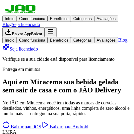
Início
Como funciona
Benefícios
Categorias
Avaliações
Blog
Seja licenciado
Baixar App
Baixar
Blog
Início
Como funciona
Benefícios
Categorias
Avaliações
Seja licenciado
Verifique se a sua cidade está disponível para licenciamento
Entrega em minutos
Aqui em
Miracema
sua bebida gelada
sem sair de casa
é com o JÃO Delivery
No JÃO em Miracema você tem todas as marcas de cervejas,
destilados, vinhos, energéticos, uma linha completa de zero álcool e
muito mais — entregue na sua porta, rápido.
Baixar para iOS
Baixar para Android
L
M
R
A