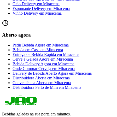
Gelo Delivery
em
Miracema
Espumante Delivery
em
Miracema
Vinho Delivery
em
Miracema
Aberto agora
Pedir Bebida Agora
em
Miracema
Bebida em Casa
em
Miracema
Entrega de Bebida Rápida
em
Miracema
Cerveja Gelada Agora
em
Miracema
Bebida Delivery Agora
em
Miracema
Onde Comprar Cerveja
em
Miracema
Delivery de Bebida Aberto Agora
em
Miracema
Distribuidora Aberta
em
Miracema
Conveniência Aberta
em
Miracema
Distribuidora Perto de Mim
em
Miracema
Bebidas geladas na sua porta em minutos.