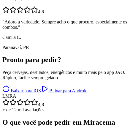
4.8
"
Adoro a variedade. Sempre acho o que procuro, especialmente os
combos.
"
Camila L.
Paranavaí, PR
Pronto para
pedir?
Peça cervejas, destilados, energéticos e muito mais pelo app JÃO.
Rápido, fácil e sempre gelado.
Baixar para iOS
Baixar para Android
L
M
R
A
4,8
+ de 12 mil avaliações
O que você pode pedir em
Miracema