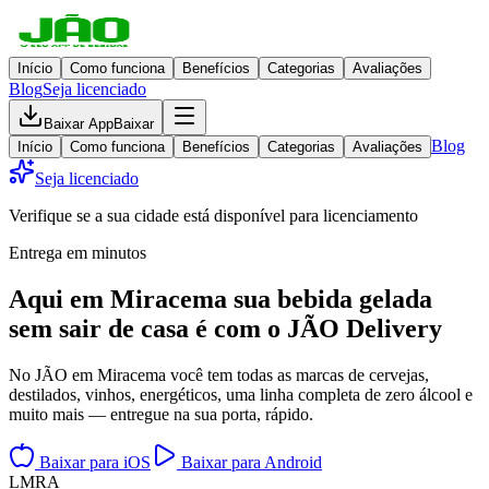
Início
Como funciona
Benefícios
Categorias
Avaliações
Blog
Seja licenciado
Baixar App
Baixar
Blog
Início
Como funciona
Benefícios
Categorias
Avaliações
Seja licenciado
Verifique se a sua cidade está disponível para licenciamento
Entrega em minutos
Aqui em
Miracema
sua bebida gelada
sem sair de casa
é com o JÃO Delivery
No JÃO em Miracema você tem todas as marcas de cervejas,
destilados, vinhos, energéticos, uma linha completa de zero álcool e
muito mais — entregue na sua porta, rápido.
Baixar para iOS
Baixar para Android
L
M
R
A