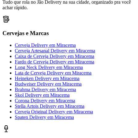
Tudo que rola no Jão Delivery na sua cidade, organizado pra você
achar rápido.
Cervejas e Marcas
Cerveja Delivery
em
Miracema
Cerveja Artesanal Delivery
em
Miracema
Caixa de Cerveja Delivery
em
Miracema
Fardo de Cerveja Delivery
em
Miracema
Long Neck Delivery
em
Miracema
Lata de Cerveja Delivery
em
Miracema
Heineken Delivery
em
Miracema
Budweiser Delivery
em
Miracema
Brahma Delivery
em
Miracema
Skol Delivery
em
Miracema
Corona Delivery
em
Miracema
Stella Artois Delivery
em
Miracema
Cerveja Original Delivery
em
Miracema
Spaten Delivery
em
Miracema