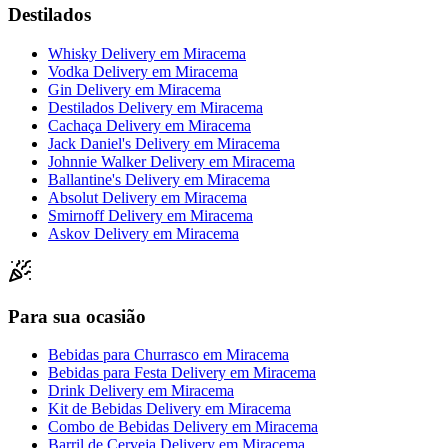
Destilados
Whisky Delivery
em
Miracema
Vodka Delivery
em
Miracema
Gin Delivery
em
Miracema
Destilados Delivery
em
Miracema
Cachaça Delivery
em
Miracema
Jack Daniel's Delivery
em
Miracema
Johnnie Walker Delivery
em
Miracema
Ballantine's Delivery
em
Miracema
Absolut Delivery
em
Miracema
Smirnoff Delivery
em
Miracema
Askov Delivery
em
Miracema
Para sua ocasião
Bebidas para Churrasco
em
Miracema
Bebidas para Festa Delivery
em
Miracema
Drink Delivery
em
Miracema
Kit de Bebidas Delivery
em
Miracema
Combo de Bebidas Delivery
em
Miracema
Barril de Cerveja Delivery
em
Miracema