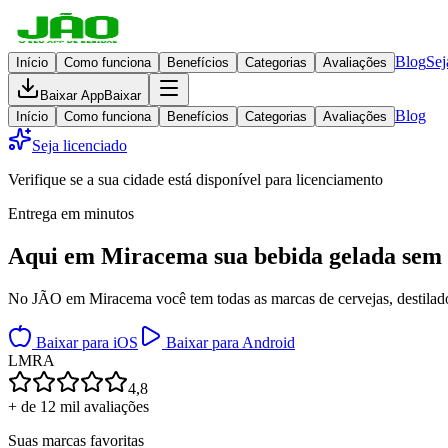
Blog
Sej
Início
Como funciona
Benefícios
Categorias
Avaliações
Baixar App
Baixar
Blog
Início
Como funciona
Benefícios
Categorias
Avaliações
Seja licenciado
Verifique se a sua cidade está disponível para licenciamento
Entrega em minutos
Aqui em
Miracema
sua bebida gelada
sem 
No JÃO em Miracema você tem todas as marcas de cervejas, destilados
Baixar para iOS
Baixar para Android
L
M
R
A
4,8
+ de 12 mil avaliações
Suas marcas favoritas